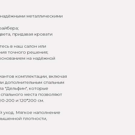
 надёжными металлическими
файбера;
вета, придавая кровати
тесь в наш салон или
ния точного решения;
основанием на надёжной
иантов комплектации, включая
ли дополнительным спальным
а "Дельфин", которые
 спального места позволяют
90-200 и 120*200 см.
й уход. Мягкое наполнение
вышенной плотности,