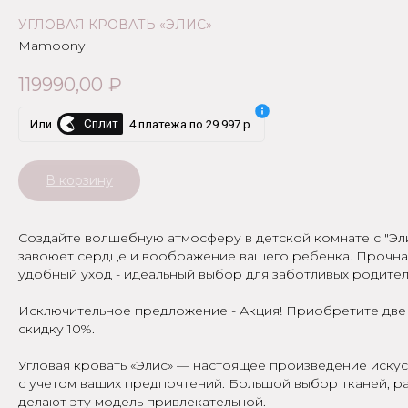
УГЛОВАЯ КРОВАТЬ «ЭЛИС»
Mamoony
119990,00
₽
Сплит
Или
4 платежа по 29 997 р.
В корзину
Создайте волшебную атмосферу в детской комнате с "Эли
завоюет сердце и воображение вашего ребенка. Прочная
удобный уход - идеальный выбор для заботливых родител
Исключительное предложение - Акция! Приобретите две 
скидку 10%.
Угловая кровать «Элис» — настоящее произведение искусс
с учетом ваших предпочтений. Большой выбор тканей, 
делают эту модель привлекательной.