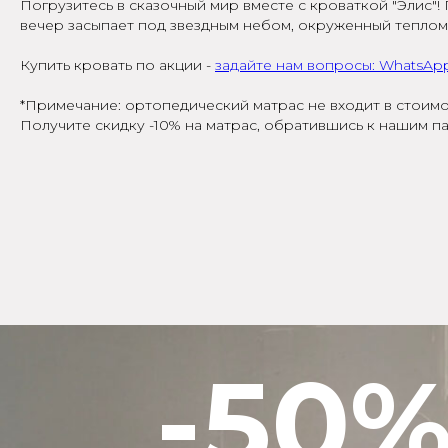
Погрузитесь в сказочный мир вместе с кроваткой "Элис"
вечер засыпает под звездным небом, окруженный теплом
Купить кровать по акции -
задайте нам вопросы: WhatsAp
-50%
*Примечание: ортопедический матрас не входит в стоимо
Получите скидку -10% на матрас, обратившись к нашим пар
распродажа
кроваток из наличия
*
Задать вопросы в WhatsApp
*Подробности у менджера