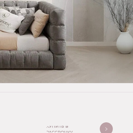
КУПИТЬ В
РАССРОЧКУ
Банком
инут
рт, все оформляется
здок в банк