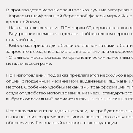
В производстве использованы только лучшие материалы:
- Каркас из шлифованной березовой фанеры марки ФК с
кронштейнами;
- Наполнитель сделан из ППУ марки ST, периотекса, холо
- Внутренние элементы отделаны файбертексом серого ц
стильный вид;
- Выбор материала для обивки оставляем за вами: обрати
запросите выезд специалиста с каталогами для определе
- Спальное место оснащено ортопедическим ламельным 
металлической раме.
При изготовлении под заказ предлагается несколько вар
опции: с подъемным механизмом, выдвижными ящиками и
местом. Особенно удобны механизмы трансформации тип
создают удобство использования. Размеры стандартного
выбрать оптимальный вариант: 80*160, 80*180, 80*190, 90*1
Используемые антивандальные ткани, не требуют сложны
выполнено из современного гипоаллергенного сырья по
обеспечивая безопасный комфорт в эксплуатации.