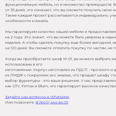
функциональную мебель, но и множество преимуществ. В
от 35 дней, что означает, что вы сможете получить свою 
Также каждый проект рассчитывается индивидуально, уч
особенности комнаты.
Мы гарантируем качество нашей мебели и предоставляе
на 2 года. Это значит, что вы можете быть уверены в над
изделия. А чтобы сделать покупку еще более выгодной, 
на 120 дней. Вы сможете оплатить покупку по частям, не 
Когда вы приобретаете шкаф М-01, вы можете выбрать м
использованы в его
изготовлении. Корпус изготовлен из ЛДСП - прочного и
из ЛМДФ с покрытием эко эмалью, что придает шкафу ст
выбор фурнитуры - это ваше решение. У нас представлен
как GTV, Firmax и Blum, что гарантирует высокое качеств
Задайте нам вопросы в WhatsApp
Или позвоните:
8 (800) 444-64-95