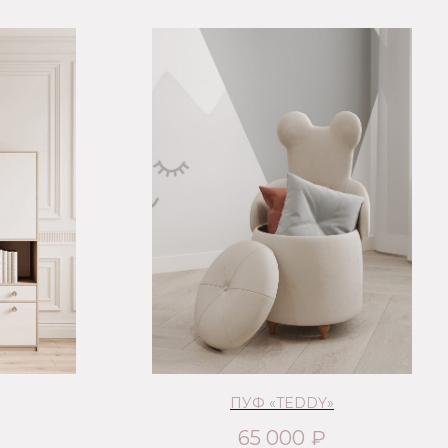
ПУФ «TEDDY»
65 000
₽