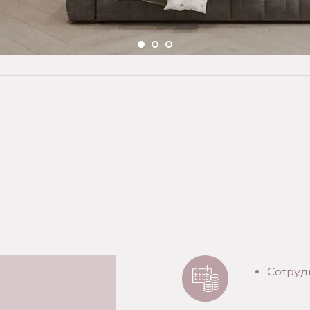
Сотрудничаем с Т-
Решение через 5 м
Нужен только паспо
электронно, без пое