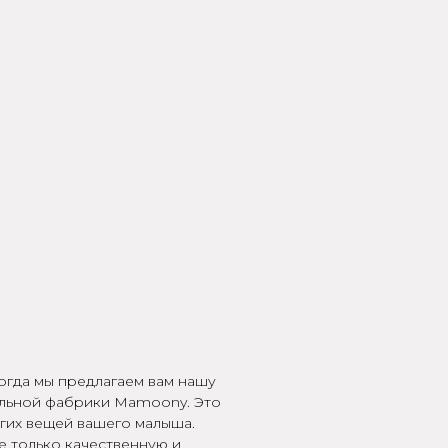
огда мы предлагаем вам нашу
бельной фабрики Mamoony. Это
гих вещей вашего малыша.
е только качественную и