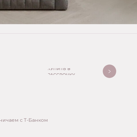
Банком
инут
рт, все оформляется
здок в банк