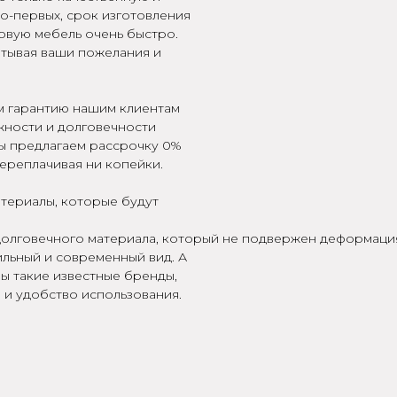
о-первых, срок изготовления
новую мебель очень быстро.
итывая ваши пожелания и
м гарантию нашим клиентам
ежности и долговечности
мы предлагаем рассрочку 0%
переплачивая ни копейки.
атериалы, которые будут
 долговечного материала, который не подвержен деформац
ильный и современный вид. А
ы такие известные бренды,
о и удобство использования.