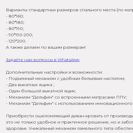
Варианты стандартных размеров спального места (по матр
- 80*160;
- 80*180;
- 80*190;
- 90*190-200;
- 120*200.
А также делаем по вашим размерам!
Задайте нам вопросы в WhatsApp
Дополнительные настройки и возможности:
- Подъемный механизм с удобным бельевым настилом;
- Два выкатных ящика ;
- Один большой выкатной ящик;
- Механизм "Дельфин" со встроенными матрасами ППУ;
- Механизм "Дельфин" с использованием инновационног
Приобрести ошеломляющий диван-кровать от производи
это не только удобное и практичное решение, но и забо
здоровье. Уникальный механизм ламельного типа обеспе