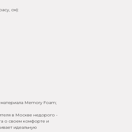
асу, см):
о материала Memory Foam;
теля в Москве недорого -
та о своем комфорте и
чивает идеальную