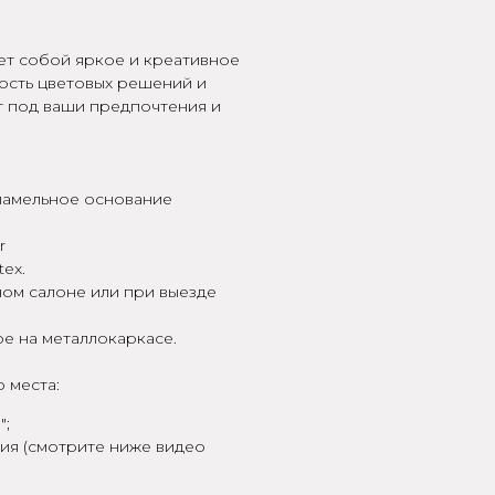
яет собой яркое и креативное
ость цветовых решений и
т под ваши предпочтения и
ламельное основание
r
ex.
ном салоне или при выезде
ое на металлокаркасе.
 места:
";
ия (смотрите ниже видео