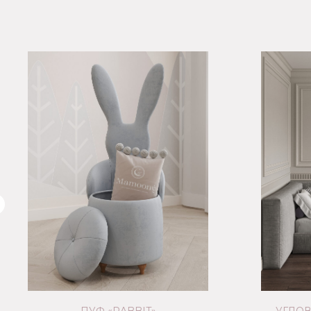
-50%
распродажа
кроваток из наличия
*