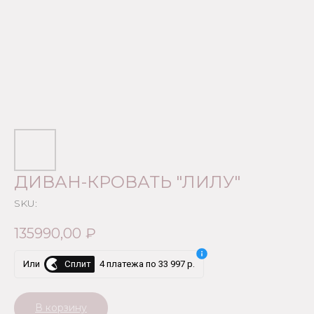
ДИВАН-КРОВАТЬ "ЛИЛУ"
SKU:
135990,00
₽
Сплит
Или
4 платежа по 33 997 р.
В корзину