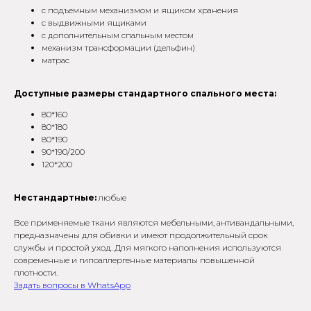
-
-50%
с подъемным механизмом и ящиком хранения
с выдвижными ящиками
с дополнительным спальным местом
механизм трансформации (дельфин)
на мебе
матрас
распродажа
ВЕСЬ
Доступные размеры стандартного спального места:
кроваток из наличия
*
80*160
Задать во
80*180
Задать вопросы в WhatsApp
80*190
90*190/200
*Подроб
120*200
*Подробности у менджера
Нестандартные:
любые
Все применяемые ткани являются мебельными, антивандальными,
предназначены для обивки и имеют продолжительный срок
службы и простой уход. Для мягкого наполнения используются
современные и гипоаллергенные материалы повышенной
плотности.
Задать вопросы в WhatsApp