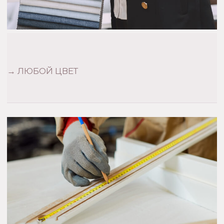
+7 (999) 008-98-88
Telegram: +7 (999) 008-98-88
Мебельный магазин: г. Москва,
ул. Вавилова, 66
м. Профсоюзная,
ТЦ Триумфальный, 4 этаж.
Режим работы:
с 11:00 – 19:00, Чт-Пт – выходной
(По предварительной записи!)
Оплата наличными /картами
Беспроцентная рассрочка от
Т-Банка