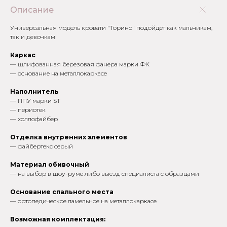
Описание
Универсальная модель кровати "Торино" подойдёт как мальчикам,
так и девочкам!
Каркас
— шлифованная березовая фанера марки ФК
— основание на металлокаркасе
Наполнитель
— ППУ марки ST
— периотек
— холлофайбер
Отделка внутренних элементов
— файбертекс серый
Материал обивочный
— на выбор в шоу-руме либо выезд специалиста с образцами
Основание спального места
— ортопедическое ламельное на металлокаркасе
Возможная комплектация:
*