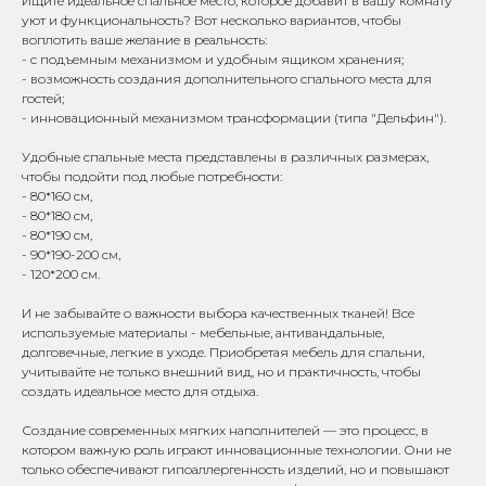
Ищите идеальное спальное место, которое добавит в вашу комнату
уют и функциональность? Вот несколько вариантов, чтобы
воплотить ваше желание в реальность:
- с подъемным механизмом и удобным ящиком хранения;
- возможность создания дополнительного спального места для
гостей;
- инновационный механизмом трансформации (типа "Дельфин").
Удобные спальные места представлены в различных размерах,
чтобы подойти под любые потребности:
- 80*160 см,
- 80*180 см,
- 80*190 см,
- 90*190-200 см,
- 120*200 см.
И не забывайте о важности выбора качественных тканей! Все
используемые материалы - мебельные, антивандальные,
долговечные, легкие в уходе. Приобретая мебель для спальни,
учитывайте не только внешний вид, но и практичность, чтобы
создать идеальное место для отдыха.
-
-50%
*
Создание современных мягких наполнителей — это процесс, в
котором важную роль играют инновационные технологии. Они не
только обеспечивают гипоаллергенность изделий, но и повышают