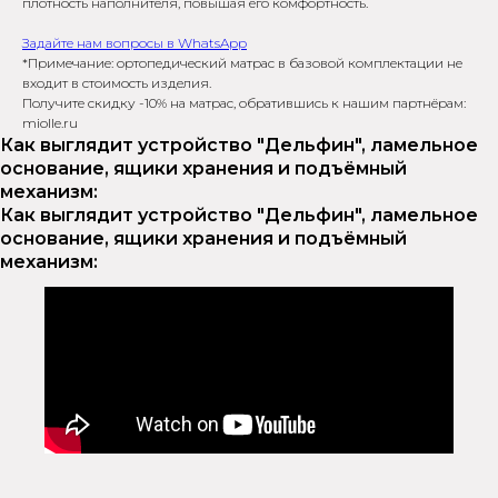
плотность наполнителя, повышая его комфортность.
на мебе
Задайте нам вопросы в WhatsApp
распродажа
*Примечание: ортопедический матрас в базовой комплектации не
ВЕСЬ
входит в стоимость изделия.
Получите скидку -10% на матрас, обратившись к нашим партнёрам:
кроваток из наличия
*
miolle.ru
Как выглядит устройство "Дельфин", ламельное
Задать во
основание, ящики хранения и подъёмный
Задать вопросы в WhatsApp
механизм:
*Подроб
Как выглядит устройство "Дельфин", ламельное
*Подробности у менджера
основание, ящики хранения и подъёмный
механизм: