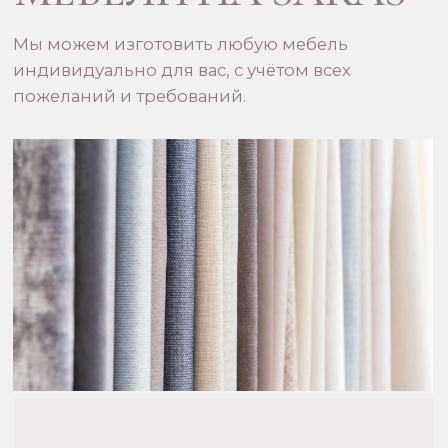
+7 (999) 008-98-88
Telegram: +7 (999) 008-98-88
Мебельный магазин: г. Москва,
ул. Вавилова, 66
м. Профсоюзная,
ТЦ Триумфальный, 4 этаж.
Режим работы:
с 11:00 – 19:00, Чт-Пт – выходной
(По предварительной записи!)