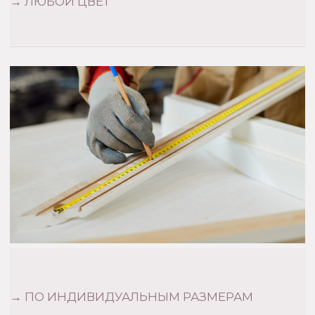
Наверх︎
Mamoony.ru@yandex.ru
ОГРН 325784700437690
Титов Виталий Юрьевич
Политика конфиденциальности
Договор оферты
*Принадлежит компании Meta,
признанной экстремистской
организацией и запрещенной в РФ
©Mamoony 2013 Все права защищены