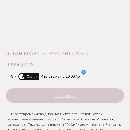
ДИВАН-КРОВАТЬ - ВАРИАНТ «РУБИ»
119990,00
₽
Сплит
Или
4 платежа по 29 997 р.
В корзину
В мире современного дизайна интерьера кровати стали
неотъемлемым элементом, способным преобразить обстановку
помещения. Рассмотрите вариант "Руби" - это уникальный акцент,
придающий изысканность и функциональность комнате.